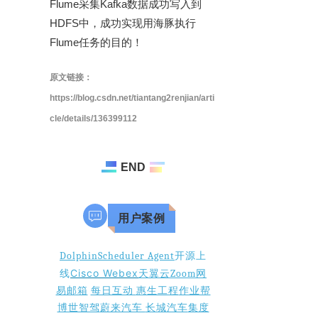
Flume采集Kafka数据成功写入到
HDFS中，成功实现用海豚执行
Flume任务的目的！
原文链接：
https://blog.csdn.net/tiantang2renjian/arti
cle/details/136399112
END
用户案例
DolphinScheduler Agent
开源上
Cisco Webex
线
天翼云
Zoom
网
易邮箱
每日互动
惠生工程
作业帮
博世智驾
蔚来汽车
长城汽车
集度