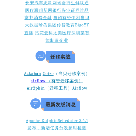
长安汽车
思科网讯
食行生鲜
联通
兴业证券
医疗
联想
新网银行
唯品
富邦消费金融
自如
有赞
伊利
当贝
大数据
珍岛集团
传智教育
Bigo
YY
直播
拈花云科
太美医疗
深圳某智
能制造企业
迁移实战
Azkaban
Ooize
（当贝迁移案例）
airflow
（有赞迁移案例）
Air2phin（迁移工具）
Airflow
最新发版消息
Apache DolphinScheduler 3.4.1
发布，新增任务分发超时检测