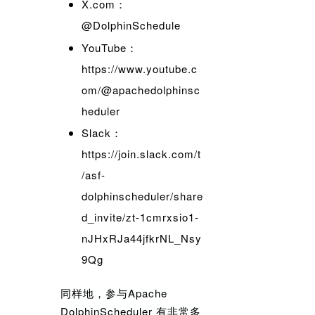
X.com
：
@DolphinSchedule
YouTube
：
https://www.youtube.c
om/@apachedolphinsc
heduler
Slack
：
https://join.slack.com/t
/asf-
dolphinscheduler/share
d_invite/zt-1cmrxsio1-
nJHxRJa44jfkrNL_Nsy
9Qg
同样地，参与Apache
DolphinScheduler 有非常多