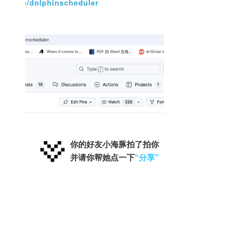
/apache/dolphinscheduler
你的好友小海豚拍了拍你
并请你帮她点一下
“分享”
上一篇
：
DolphinScheduler 3.1.3 跨越升级 3.4.1：基于 API 的自动化
迁移方案
下一篇
：
打开实时数据同步新思路：SeaTunnel 选择性捕获数据库变更
怎么用？