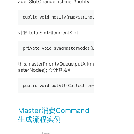
ager.SlotChangeListener#notify
public void notify(Map<String, MasterHeartBea
计算 totalSlot和currentSlot
private void syncMasterNodes(List<Server> ma
this.masterPriorityQueue.putAll(m
asterNodes); 会计算索引
public void putAll(Collection<Server> serverL
Master消费Command
生成流程实例