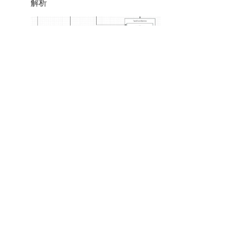
解析
其实就是Master自己状态
(DISPATCH)和Worker汇报上来的
状态(RUNNING、UPDATE_PID、
RESULT)都会放入到eventQueue，
TaskEventDispatchThread(线程)
会阻塞的方式进行获取，然后放入
到对应的TaskExecuteRunnable中
(注意 : 不执行的)，只有通过
TaskEventHandlerThread(线程)才
会使用TaskExecuteThreadPool线
程进行TaskExecuteRunnable的提
交。