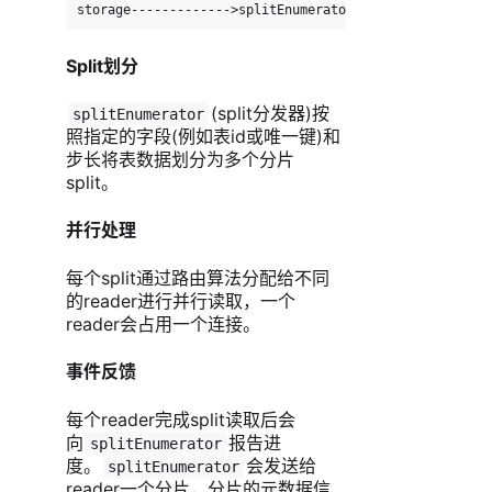
storage------------->splitEnumerator----------split--
Split划分
(split分发器)按
splitEnumerator
照指定的字段(例如表id或唯一键)和
步长将表数据划分为多个分片
split。
并行处理
每个split通过路由算法分配给不同
的reader进行并行读取，一个
reader会占用一个连接。
事件反馈
每个reader完成split读取后会
向
报告进
splitEnumerator
度。
会发送给
splitEnumerator
reader一个分片，分片的元数据信