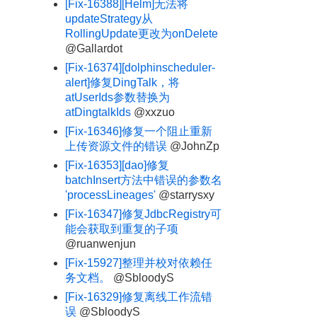
[Fix-16388][Helm]无法将
updateStrategy从
RollingUpdate更改为onDelete
@Gallardot
[Fix-16374][dolphinscheduler-
alert]修复DingTalk，将
atUserIds参数替换为
atDingtalkIds
@xxzuo
[Fix-16346]修复一个阻止重新
上传资源文件的错误
@JohnZp
[Fix-16353][dao]修复
batchInsert方法中错误的参数名
'processLineages'
@starrysxy
[Fix-16347]修复JdbcRegistry可
能会获取到重复的子项
@ruanwenjun
[Fix-15927]整理并校对依赖任
务文档。
@SbloodyS
[Fix-16329]修复离线工作流错
误
@SbloodyS