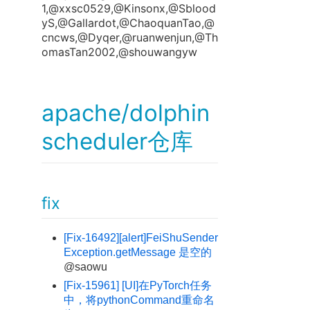
1,@xxsc0529,@Kinsonx,@Sblood
yS,@Gallardot,@ChaoquanTao,@
cncws,@Dyqer,@ruanwenjun,@Th
omasTan2002,@shouwangyw
apache/dolphin
scheduler仓库
fix
[Fix-16492][alert]FeiShuSender
Exception.getMessage 是空的
@saowu
[Fix-15961] [UI]在PyTorch任务
中，将pythonCommand重命名