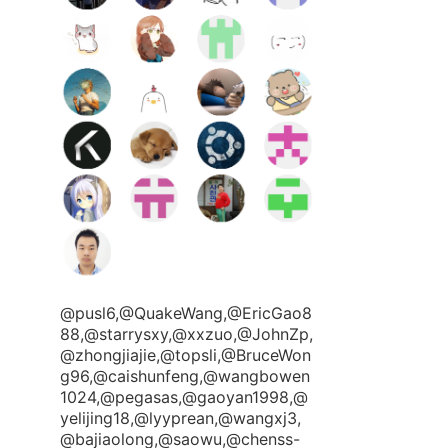
@pusl6,@QuakeWang,@EricGao8
88,@starrysxy,@xxzuo,@JohnZp,
@zhongjiajie,@topsli,@BruceWon
g96,@caishunfeng,@wangbowen
1024,@pegasas,@gaoyan1998,@
yelijing18,@lyyprean,@wangxj3,
@bajiaolong,@saowu,@chenss-