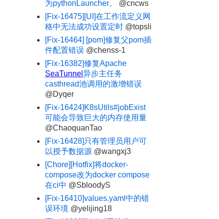
为pythonLauncher。
@cncws
[Fix-16475][UI]在工作流定义网
格中无法成功设置定时
@topsli
[Fix-16464] [pom]修复父pom插
件配置错误
@chenss-1
[Fix-16382]修复Apache
SeaTunnel
异步主任务
casthread池调用的激增错误
@Dyqer
[Fix-16424]K8sUtils#jobExist
可能会导致巨大的内存使用量
@ChaoquanTao
[Fix-16428]只有管理员用户可
以授予数据源
@wangxj3
[Chore][Hotfix]将docker-
compose改为docker compose
在ci中
@SbloodyS
[Fix-16410]values.yaml中的错
误环境
@yelijing18