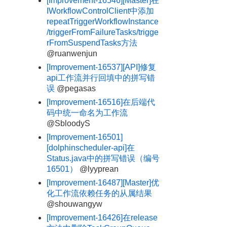
[Improvement-16546][Master]在
IWorkflowControlClient中添加
repeatTriggerWorkflowInstance
/triggerFromFailureTasks/trigge
rFromSuspendTasks方法
@ruanwenjun
[Improvement-16537][API]修复
api工作流并行回填中的拼写错
误
@pegasas
[Improvement-16516]在后端代
码中统一命名为工作流
@SbloodyS
[Improvement-16501]
[dolphinscheduler-api]在
Status.java中的拼写错误（编号
16501）
@lyyprean
[Improvement-16487][Master]优
化工作流依赖任务的从属结果
@shouwangyw
[Improvement-16426]在release