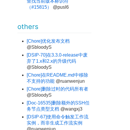
查找当前版本标识符
（#15815）
@pusl6
others
[Chore]优化发布文档
@SbloodyS
[DSIP-70]在3.3.0-release中废
弃了1.x和2.x的升级代码
@SbloodyS
[Chore]在README.md中移除
不支持的功能
@ruanwenjun
[Chore]删除过时的代码所有者
@SbloodyS
[Doc-16535]删除额外的SSH任
务节点类型文档
@wangxj3
[DSIP-67]使用命令触发工作流
实例，而非生成工作流实例
@ruanwenjun