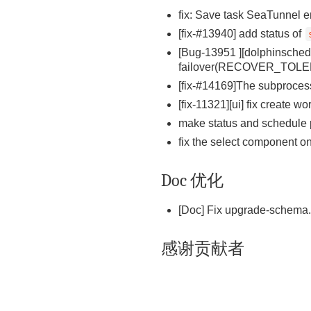
fix: Save task SeaTunnel e
[fix-#13940] add status of
[Bug-13951 ][dolphinschedu
failover(RECOVER_TOL
[fix-#14169]The subprocess
[fix-11321][ui] fix create 
make status and schedule p
fix the select component o
Doc 优化
[Doc] Fix upgrade-schema.s
感谢贡献者