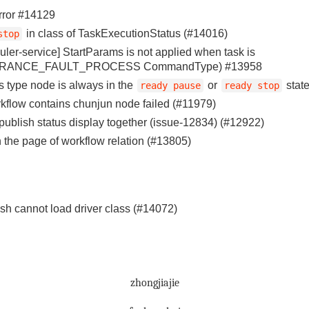
rror #14129
in class of TaskExecutionStatus (#14016)
stop
ler-service] StartParams is not applied when task is
ERANCE_FAULT_PROCESS CommandType) #13958
 type node is always in the
or
stat
ready pause
ready stop
workflow contains chunjun node failed (#11979)
ublish status display together (issue-12834) (#12922)
n the page of workflow relation (#13805)
h cannot load driver class (#14072)
zhongjiajie