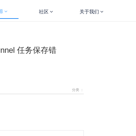
源
社区
关于我们
aTunnel 任务保存错
分类 ：