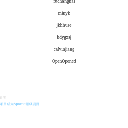
fuchanghai
minyk
jkhhuse
hdygxsj
calvinjiang
OpenOpened
程部署
项目成为Apache顶级项目